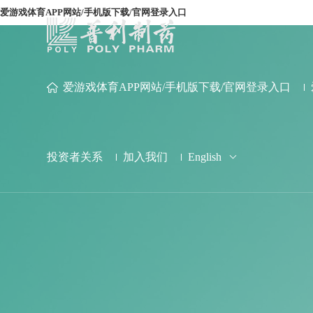
爱游戏体育APP网站/手机版下载/官网登录入口
爱游戏体育APP网站/手机版下载/官网登录入口
投资者关系
加入我们
English