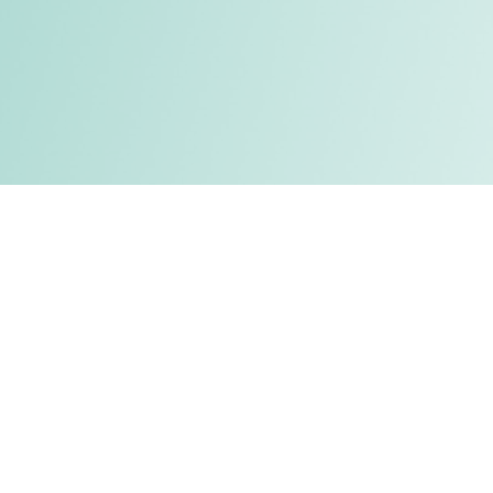
2026/03/24
赢战OTC黄金赛道！
商！