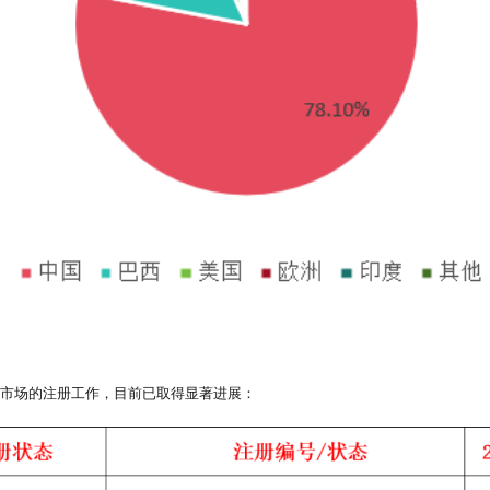
市场的注册工作，目前已取得显著进展：