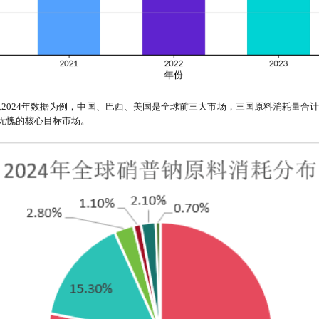
024年数据为例，中国、巴西、美国是全球前三大市场，三国原料消耗量合计占全
之无愧的核心目标市场。